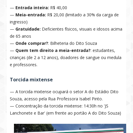
—
Entrada inteira:
R$ 40,00
—
Meia-entrada:
R$ 20,00 (limitado a 30% da carga de
ingresso)
—
Gratuidade:
Deficientes físicos, visuais e idosos acima
de 65 anos
—
Onde comprar?
: Bilheteria do Dito Souza
—
Quem tem direito a meia-entrada?
: estudantes,
crianças (de 2 a 12 anos), doadores de sangue ou medula
e professores.
Torcida mixtense
— A torcida mixtense ocupará o
setor A do Estádio Dito
Souza, acesso pela Rua Professora Isabel Pinto
.
— Concentração da torcida mixtense: 14:30h no 'JS
Lanchonete e Bar' (em frente ao portão A do Dito Souza)