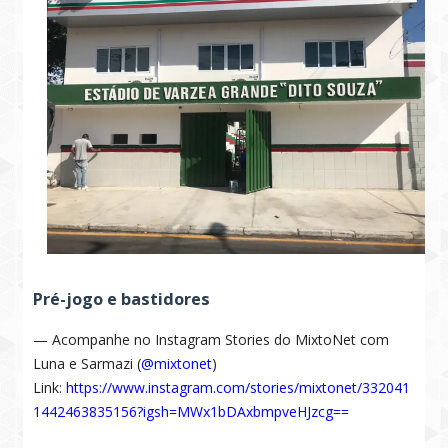
Pré-jogo e bastidores
— Acompanhe no Instagram Stories do MixtoNet com
Luna e Sarmazi (
@mixtonet
)
Link:
https://www.instagram.com/stories/mixtonet/332041
1442463835156?igsh=MWx1bDAxbmpveHJzcg==