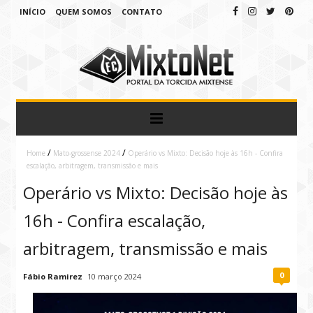
INÍCIO
QUEM SOMOS
CONTATO
/
/
Home
Mato-grossense 2024
Operário vs Mixto: Decisão hoje às 16h - Confira
escalação, arbitragem, transmissão e mais
Operário vs Mixto: Decisão hoje às
16h - Confira escalação,
arbitragem, transmissão e mais
0
Fábio Ramirez
10 março 2024