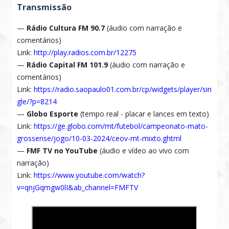
Transmissão
—
Rádio Cultura FM 90.7
(áudio com narração e
comentários)
Link:
http://play.radios.com.br/12275
—
Rádio Capital FM 101.9
(áudio com narração e
comentários)
Link:
https://radio.saopaulo01.com.br/cp/widgets/player/sin
gle/?p=8214
—
Globo Esporte
(tempo real - placar e lances em texto)
Link:
https://ge.globo.com/mt/futebol/campeonato-mato-
grossense/jogo/10-03-2024/ceov-mt-mixto.ghtml
—
FMF TV no YouTube
(áudio e vídeo ao vivo com
narração)
Link:
https://www.youtube.com/watch?
v=qnjGqmgw0lI&ab_channel=FMFTV