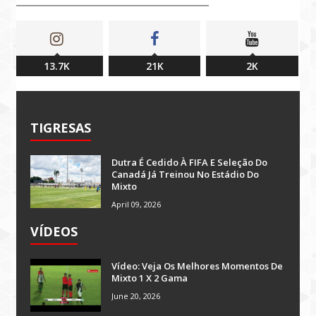
13.7K
21K
2K
TIGRESAS
Dutra É Cedido À FIFA E Seleção Do
Canadá Já Treinou No Estádio Do
Mixto
April 09, 2026
VÍDEOS
Vídeo: Veja Os Melhores Momentos De
Mixto 1 X 2 Gama
June 20, 2026