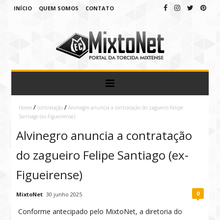
INÍCIO
QUEM SOMOS
CONTATO
/
/
Home
contratação
Alvinegro anuncia a contratação do zagueiro Felipe
Santiago (ex-Figueirense)
Alvinegro anuncia a contratação
do zagueiro Felipe Santiago (ex-
Figueirense)
0
MixtoNet
30 junho 2025
Conforme antecipado pelo MixtoNet, a diretoria do