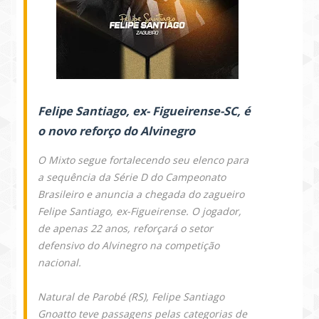
Felipe Santiago, ex- Figueirense-SC, é
o novo reforço do Alvinegro
O Mixto segue fortalecendo seu elenco para
a sequência da Série D do Campeonato
Brasileiro e anuncia a chegada do zagueiro
Felipe Santiago, ex-Figueirense. O jogador,
de apenas 22 anos, reforçará o setor
defensivo do Alvinegro na competição
nacional.
Natural de Parobé (RS), Felipe Santiago
Gnoatto teve passagens pelas categorias de