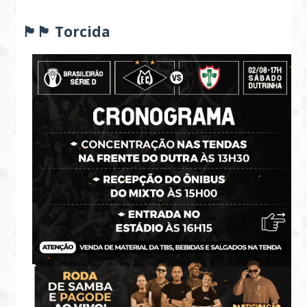
🏴🏴 Torcida