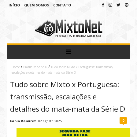
INÍCIO
QUEM SOMOS
CONTATO
/
/
Home
Brasileiro Série D
Tudo sobre Mixto x Portuguesa: transmissão,
escalações e detalhes do mata-mata da Série D
Tudo sobre Mixto x Portuguesa:
transmissão, escalações e
detalhes do mata-mata da Série D
0
Fábio Ramirez
02 agosto 2025