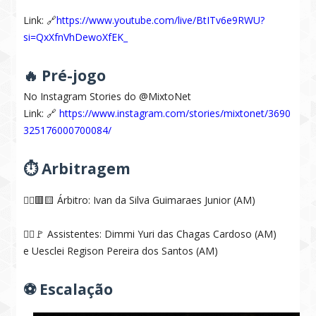
Link: 🔗
https://www.youtube.com/live/BtITv6e9RWU?
si=QxXfnVhDewoXfEK_
🔥 Pré-jogo
No Instagram Stories do @MixtoNet
Link: 🔗
https://www.instagram.com/stories/mixtonet/3690
325176000700084/
⏱️ Arbitragem
🧑‍⚖️🟥🟨 Árbitro: Ivan da Silva Guimaraes Junior (AM)
🧑‍⚖️🚩 Assistentes: Dimmi Yuri das Chagas Cardoso (AM)
e Uesclei Regison Pereira dos Santos (AM)
⚽ Escalação