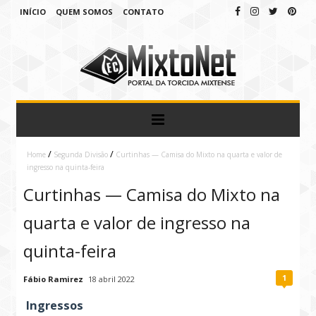
INÍCIO
QUEM SOMOS
CONTATO
/
/
Home
Segunda Divisão
Curtinhas — Camisa do Mixto na quarta e valor de
ingresso na quinta-feira
Curtinhas — Camisa do Mixto na
quarta e valor de ingresso na
quinta-feira
1
Fábio Ramirez
18 abril 2022
Ingressos